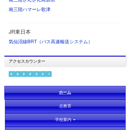
南三陸ハマーレ歌津
JR東日本
気仙沼線BRT（バス高速輸送システム）
アクセスカウンター
0
6
9
9
0
0
1
ホーム
志教育
学校案内