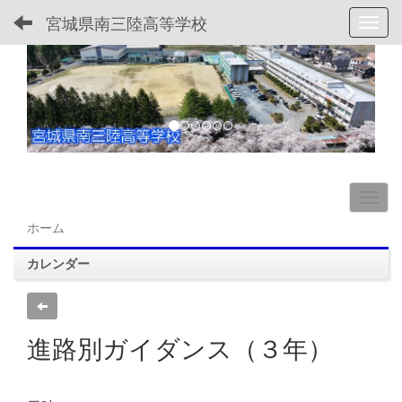
宮城県南三陸高等学校
Toggl
p
n
r
e
e
x
v
t
i
o
u
s
ホーム
カレンダー
進路別ガイダンス（３年）