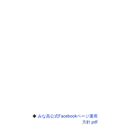
◆
みな高公式Facebookページ運用
方針.pdf