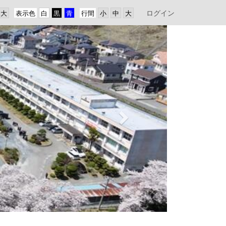
ログイン
表示色
行間
n
e
x
t