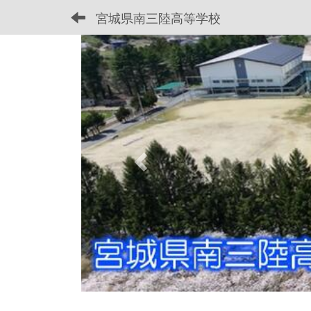
宮城県南三陸高等学校
p
r
e
v
i
o
u
s