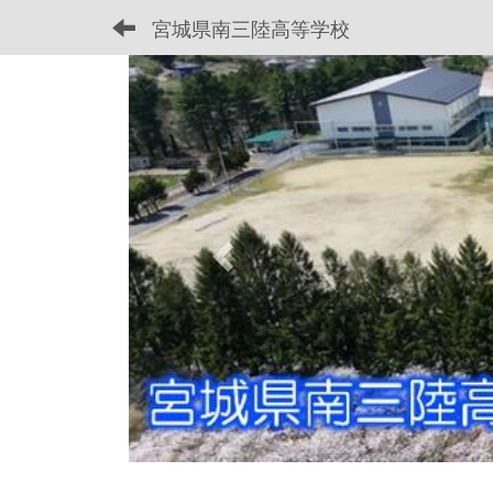
宮城県南三陸高等学校
p
r
e
v
i
o
u
s