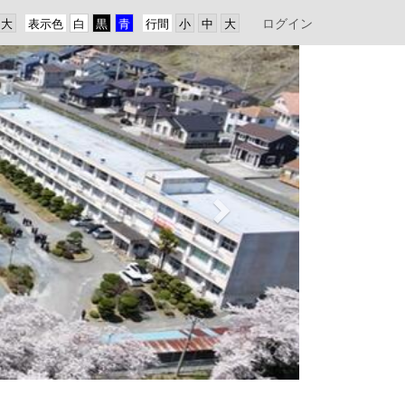
ログイン
表示色
行間
n
e
x
t