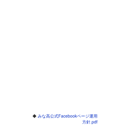
◆
みな高公式Facebookページ運用
方針.pdf