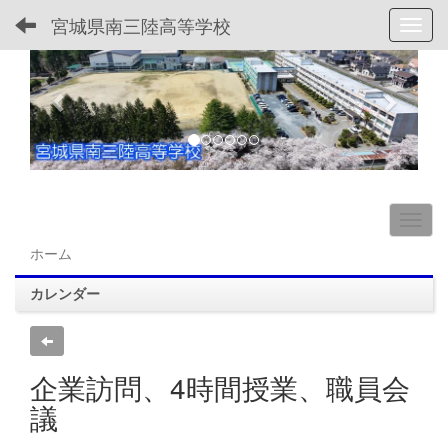
宮城県南三陸高等学校
Toggl
p
n
r
e
e
x
v
t
i
o
u
s
ホーム
カレンダー
企業訪問、4時間授業、職員会
議