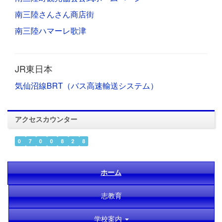
南三陸さんさん商店街
南三陸ハマーレ歌津
JR東日本
気仙沼線BRT（バス高速輸送システム）
アクセスカウンター
0
7
0
0
8
2
8
ホーム
志教育
学校案内