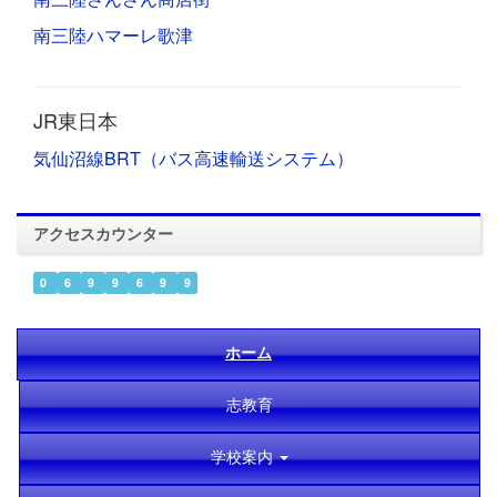
南三陸ハマーレ歌津
JR東日本
気仙沼線BRT（バス高速輸送システム）
アクセスカウンター
0
6
9
9
6
9
9
ホーム
志教育
学校案内