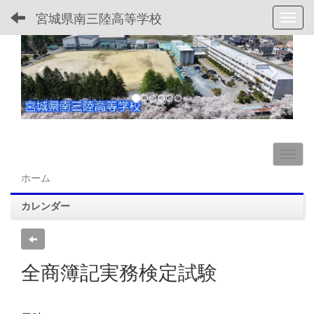
宮城県南三陸高等学校
Toggl
p
n
r
e
e
x
v
t
i
o
u
s
ホーム
カレンダー
全商簿記実務検定試験