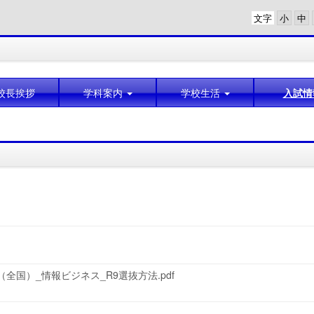
文字
校長挨拶
学科案内
学校生活
入試情
全国）_情報ビジネス_R9選抜方法.pdf