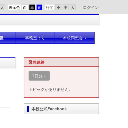
ログイン
表示色
行間
報
事務室より
本校同窓会
緊急連絡
7日分
トピックがありません。
本校公式Facebook